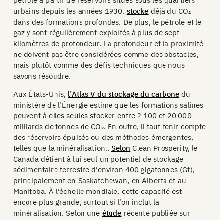
pétrole à partir de réservoirs situés sous les quartiers
urbains depuis les années 1930.
stocke
déjà du CO₂
dans des formations profondes. De plus, le pétrole et le
gaz y sont régulièrement exploités à plus de sept
kilomètres de profondeur. La profondeur et la proximité
ne doivent pas être considérées comme des obstacles,
mais plutôt comme des défis techniques que nous
savons résoudre.
Aux États-Unis,
l’Atlas V du stockage du carbone
du
ministère de l’Énergie estime que les formations salines
peuvent à elles seules stocker entre 2 100 et 20 000
milliards de tonnes de CO₂. En outre, il faut tenir compte
des réservoirs épuisés ou des méthodes émergentes,
telles que la minéralisation..
Selon
Clean Prosperity, le
Canada détient à lui seul un potentiel de stockage
sédimentaire terrestre d’environ 400 gigatonnes (Gt),
principalement en Saskatchewan, en Alberta et au
Manitoba. À l’échelle mondiale, cette capacité est
encore plus grande, surtout si l’on inclut la
minéralisation. Selon une
étude
récente publiée sur