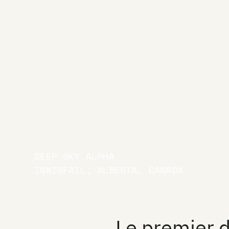
DEEP SKY ALPHA
INNISFAIL, ALBERTA, CANADA
Le premier d